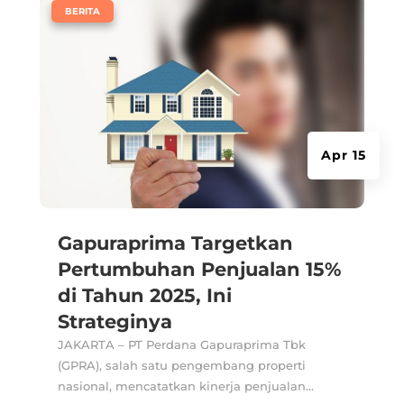
|
BERITA
Apr 15
Gapuraprima Targetkan
Pertumbuhan Penjualan 15%
di Tahun 2025, Ini
Strateginya
JAKARTA – PT Perdana Gapuraprima Tbk
(GPRA), salah satu pengembang properti
nasional, mencatatkan kinerja penjualan...