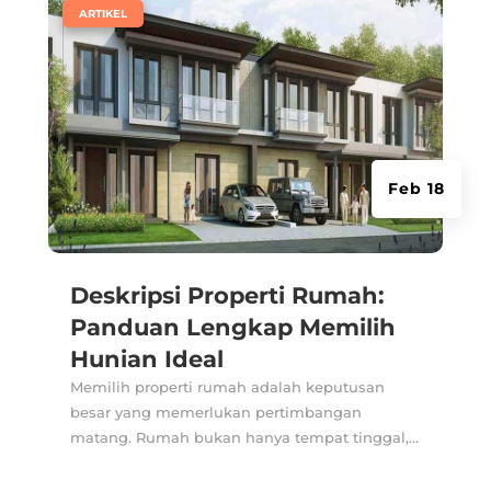
|
ARTIKEL
Feb 18
Deskripsi Properti Rumah:
Panduan Lengkap Memilih
Hunian Ideal
Memilih properti rumah adalah keputusan
besar yang memerlukan pertimbangan
matang. Rumah bukan hanya tempat tinggal,...