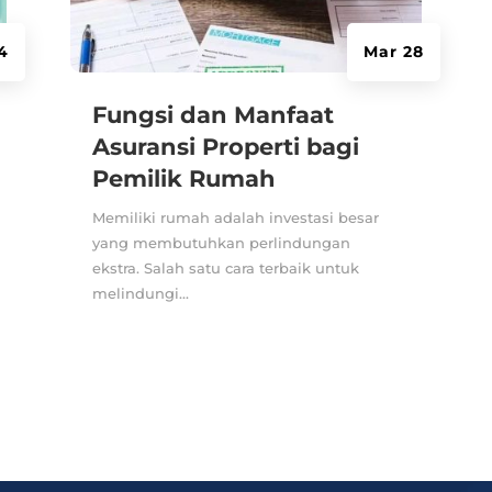
4
Mar 28
Fungsi dan Manfaat
Asuransi Properti bagi
Pemilik Rumah
Memiliki rumah adalah investasi besar
yang membutuhkan perlindungan
ekstra. Salah satu cara terbaik untuk
melindungi...