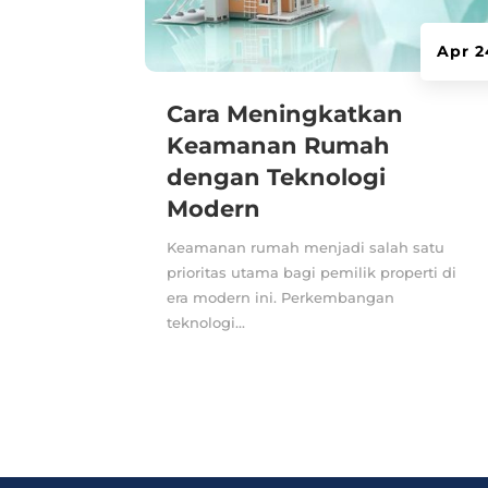
Apr 2
Cara Meningkatkan
Keamanan Rumah
dengan Teknologi
Modern
Keamanan rumah menjadi salah satu
prioritas utama bagi pemilik properti di
era modern ini. Perkembangan
teknologi...