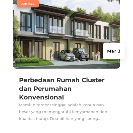
|
ARTIKEL
Mar 3
Perbedaan Rumah Cluster
dan Perumahan
Konvensional
Memilih tempat tinggal adalah keputusan
besar yang memengaruhi kenyamanan dan
kualitas hidup. Dua pilihan yang sering...