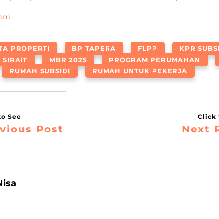
com
TA PROPERTI
BP TAPERA
FLPP
KPR SUBS
SIRAIT
MBR 2025
PROGRAM PERUMAHAN
RUMAH SUBSIDI
RUMAH UNTUK PEKERJA
vious Post
Next 
Nisa