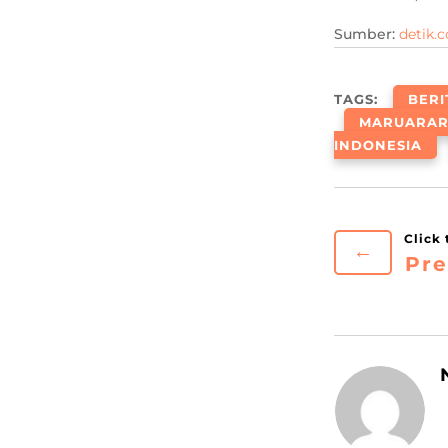
Sumber:
detik.
TAGS:
BERI
MARUARAR 
INDONESIA
←
Pre