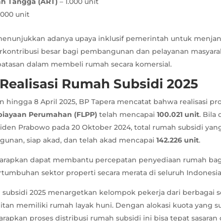
ah Tangga (ART)
– 1.000 unit
.000 unit
menunjukkan adanya upaya inklusif pemerintah untuk menja
erkontribusi besar bagi pembangunan dan pelayanan masyar
batasan dalam membeli rumah secara komersial.
 Realisasi Rumah Subsidi 2025
un hingga 8 April 2025, BP Tapera mencatat bahwa realisasi p
mbiayaan Perumahan (FLPP)
telah mencapai
100.021 unit
. Bila
siden Prabowo pada 20 Oktober 2024, total rumah subsidi ya
unan, siap akad, dan telah akad mencapai
142.226 unit
.
iharapkan dapat membantu percepatan penyediaan rumah ba
umbuhan sektor properti secara merata di seluruh Indonesia
subsidi 2025 menargetkan kelompok pekerja dari berbagai s
litan memiliki rumah layak huni. Dengan alokasi kuota yang s
harapkan proses distribusi rumah subsidi ini bisa tepat sasaran