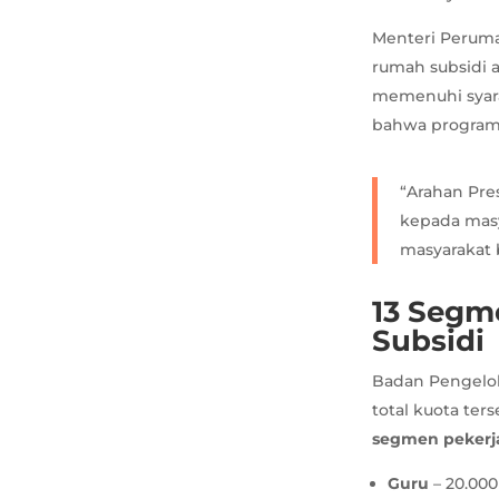
Menteri Perum
rumah subsidi 
memenuhi syar
bahwa program 
“Arahan Pre
kepada masy
masyarakat b
13 Segm
Subsidi
Badan Pengelo
total kuota ter
segmen pekerj
Guru
– 20.000