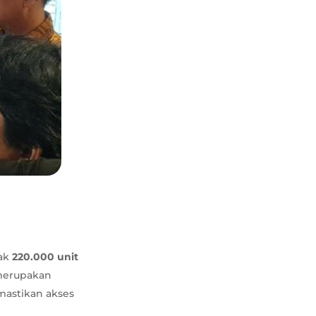
ak
220.000 unit
 merupakan
astikan akses