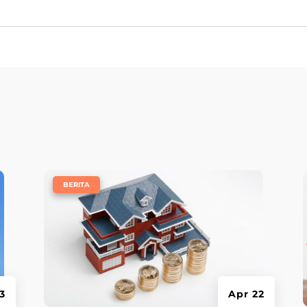
e
|
BERITA
3
Apr 22