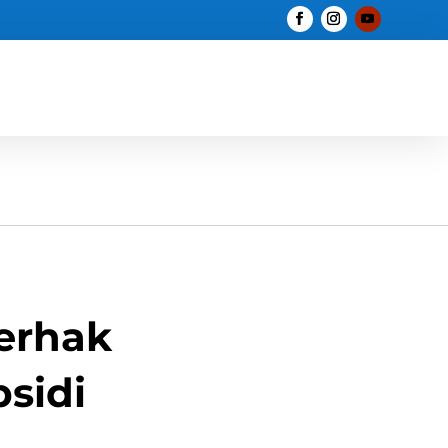
erhak
sidi