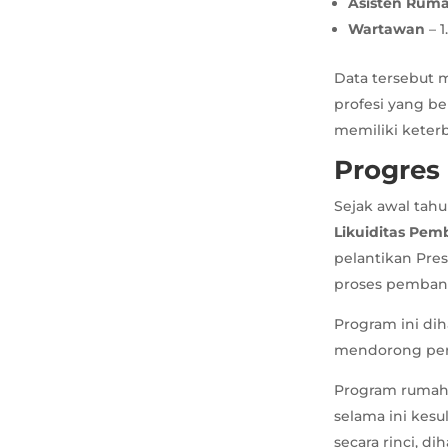
Asisten Rum
Wartawan
– 1
Data tersebut 
profesi yang b
memiliki keter
Progres
Sejak awal tah
Likuiditas Pe
pelantikan Pre
proses pembang
Program ini d
mendorong pert
Program rumah 
selama ini kesu
secara rinci, di