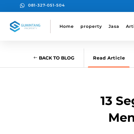

081-327-051-504
Home
property
Jasa
Art
BACK TO BLOG
Read Article
13 S
Men