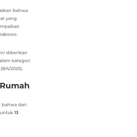
skan bahwa
at yang
ampaikan
Prabowo.
ni diberikan
alam kategori
(8/4/2025).
h Rumah
 bahwa dari
n untuk
13