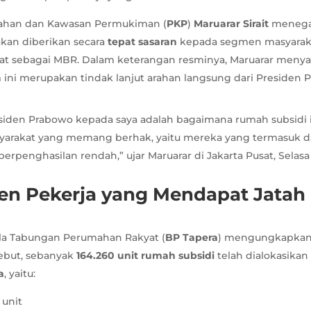
ahan dan Kawasan Permukiman (
PKP
)
Maruarar Sirait
menega
akan diberikan secara
tepat sasaran
kepada segmen masyarak
at sebagai MBR. Dalam keterangan resminya, Maruarar meny
ini merupakan tindak lanjut arahan langsung dari Presiden 
siden Prabowo kepada saya adalah bagaimana rumah subsidi i
arakat yang memang berhak, yaitu mereka yang termasuk d
erpenghasilan rendah,” ujar Maruarar di Jakarta Pusat, Selasa 
en Pekerja yang Mendapat Jata
la Tabungan Perumahan Rakyat (
BP Tapera
) mengungkapkan
sebut, sebanyak
164.260 unit rumah subsidi
telah dialokasika
a
, yaitu:
 unit