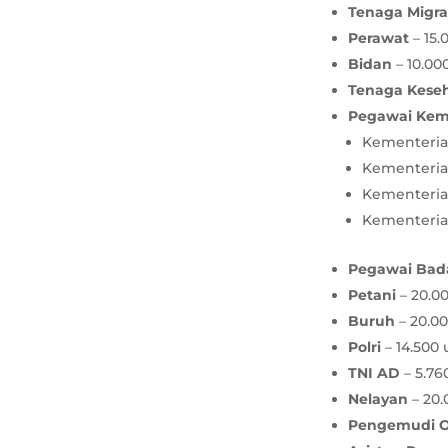
Tenaga Migr
Perawat
– 15.
Bidan
– 10.00
Tenaga Kese
Pegawai Kem
Kementerian
Kementeria
Kementerian
Kementeria
Pegawai Bada
Petani
– 20.00
Buruh
– 20.00
Polri
– 14.500 
TNI AD
– 5.76
Nelayan
– 20.
Pengemudi Oj