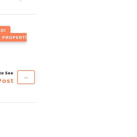
IDI
PROPERTI
→
Post