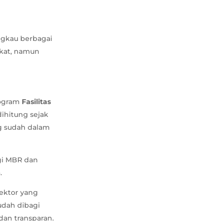
ngkau berbagai
akat, namun
rogram
Fasilitas
 dihitung sejak
ng sudah dalam
gi MBR dan
.
ektor yang
udah dibagi
 dan transparan.