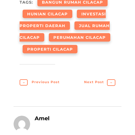
TAGS:
BANGUN RUMAH CILACAP
HUNIAN CILACAP
INVESTASI
PROPERTI DAERAH
JUAL RUMAH
CILACAP
PERUMAHAN CILACAP
PROPERTI CILACAP
←
Previous Post
Next Post
→
Amel