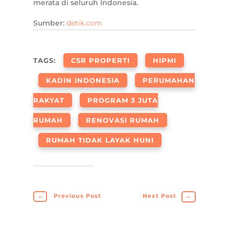
merata di seluruh Indonesia.
Sumber:
detik.com
TAGS:
CSR PROPERTI
HIPMI
KADIN INDONESIA
PERUMAHAN
RAKYAT
PROGRAM 3 JUTA
RUMAH
RENOVASI RUMAH
RUMAH TIDAK LAYAK HUNI
←
Previous Post
Next Post
→