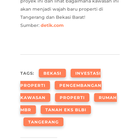
proyek ini dan lihat bagaimana kawasan ini
akan menjadi wajah baru properti di
Tangerang dan Bekasi Barat!
Sumber:
detik.com
TAGS:
BEKASI
INVESTASI
PROPERTI
PENGEMBANGAN
KAWASAN
PROPERTI
RUMAH
MBR
TANAH EKS BLBI
TANGERANG