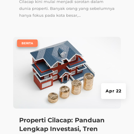
Cilacap kini mulai menjadi sorotan dalam
dunia properti. Banyak orang yang sebelumnya
hanya fokus pada kota besar,...
|
BERITA
Apr 22
Properti Cilacap: Panduan
Lengkap Investasi, Tren