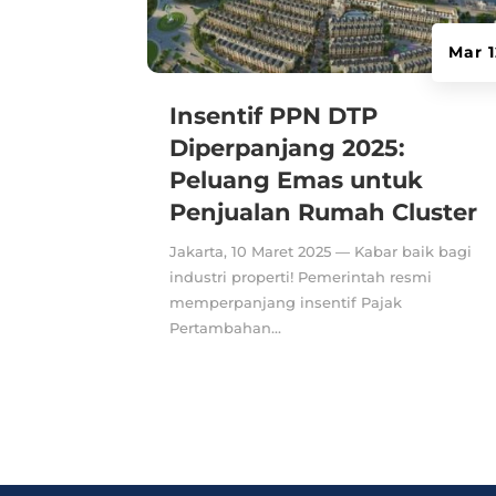
Mar 1
Insentif PPN DTP
Diperpanjang 2025:
Peluang Emas untuk
Penjualan Rumah Cluster
Jakarta, 10 Maret 2025 — Kabar baik bagi
industri properti! Pemerintah resmi
memperpanjang insentif Pajak
Pertambahan...