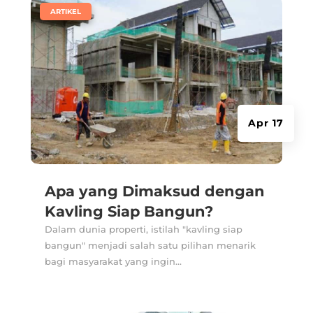
|
ARTIKEL
Apr 17
Apa yang Dimaksud dengan
Kavling Siap Bangun?
Dalam dunia properti, istilah "kavling siap
bangun" menjadi salah satu pilihan menarik
bagi masyarakat yang ingin...