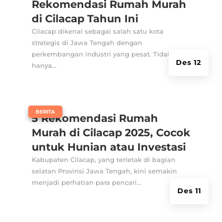
Rekomendasi Rumah Murah
di Cilacap Tahun Ini
Cilacap dikenal sebagai salah satu kota
strategis di Jawa Tengah dengan
perkembangan industri yang pesat. Tidak
Des 12
hanya...
|
BERITA
5 Rekomendasi Rumah
Murah di Cilacap 2025, Cocok
untuk Hunian atau Investasi
Kabupaten Cilacap, yang terletak di bagian
selatan Provinsi Jawa Tengah, kini semakin
menjadi perhatian para pencari...
Des 11