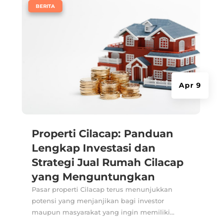
|
BERITA
Apr 9
Properti Cilacap: Panduan
Lengkap Investasi dan
Strategi Jual Rumah Cilacap
yang Menguntungkan
Pasar properti Cilacap terus menunjukkan
potensi yang menjanjikan bagi investor
maupun masyarakat yang ingin memiliki...