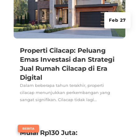
Feb 27
Properti Cilacap: Peluang
Emas Investasi dan Strategi
Jual Rumah Cilacap di Era
Digital
Dalam beberapa tahun terakhir, properti
cilacap menunjukkan perkembangan yang
sangat signifikan. Cilacap tidak lagi...
|
BERITA
Mulai Rp130 Juta: