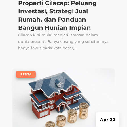
Properti Cilacap: Peluang
Investasi, Strategi Jual
Rumah, dan Panduan
Bangun Hunian Impian
Cilacap kini mulai menjadi sorotan dalam
dunia properti. Banyak orang yang sebelumnya
hanya fokus pada kota besar,...
|
BERITA
Apr 22