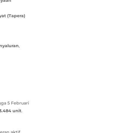
iayaan
at (Tapera)
nyaluran
,
gga 5 Februari
3.484 unit
.
eran aktif