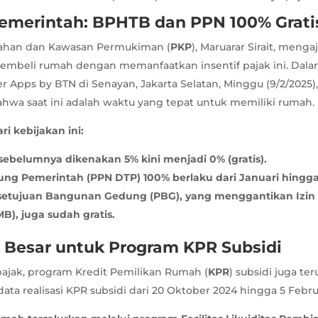
Pemerintah: BPHTB dan PPN 100% Grati
ahan dan Kawasan Permukiman (
PKP
), Maruarar Sirait, meng
embeli rumah dengan memanfaatkan insentif pajak ini. Dala
 Apps by BTN di Senayan, Jakarta Selatan, Minggu (9/2/2025),
wa saat ini adalah waktu yang tepat untuk memiliki rumah.
ri kebijakan ini:
ebelumnya dikenakan 5% kini menjadi 0% (gratis).
ng Pemerintah (PPN DTP) 100% berlaku dari Januari hingga
rsetujuan Bangunan Gedung (PBG), yang menggantikan Izin
B), juga sudah gratis.
 Besar untuk Program KPR Subsidi
 pajak, program Kredit Pemilikan Rumah (
KPR
) subsidi juga ter
data realisasi KPR subsidi dari 20 Oktober 2024 hingga 5 Febru