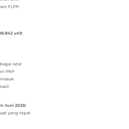
ram FLPP:
28.842 unit
agai latar
eri PKP
rmasuk
kasir
m Juni 2025!
aat yang tepat