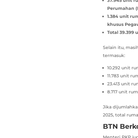
37.945 unit r
Perumahan (
1.384 unit r
khusus Pegawa
Total 39.399 
Selain itu, mas
termasuk:
10.292 unit 
11.783 unit r
23.413 unit r
8.717 unit ru
Jika dijumlahka
2025, total rum
BTN Berko
Menteri PKP ju