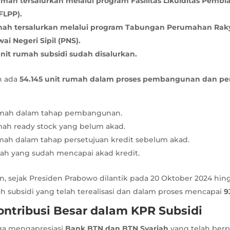
umah tersalurkan melalui program Fasilitas Likuiditas Pemb
FLPP).
umah tersalurkan melalui program Tabungan Perumahan Raky
i Negeri Sipil (PNS).
unit rumah subsidi sudah disalurkan.
ih ada
54.145 unit rumah dalam proses pembangunan dan pe
rumah dalam tahap pembangunan.
umah ready stock yang belum akad.
umah dalam tahap persetujuan kredit sebelum akad.
mah yang sudah mencapai akad kredit.
n, sejak Presiden Prabowo dilantik pada 20 Oktober 2024 hin
ah subsidi yang telah terealisasi dan dalam proses mencapai
9
ntribusi Besar dalam KPR Subsidi
ga mengapresiasi
Bank BTN dan BTN Syariah
yang telah berp