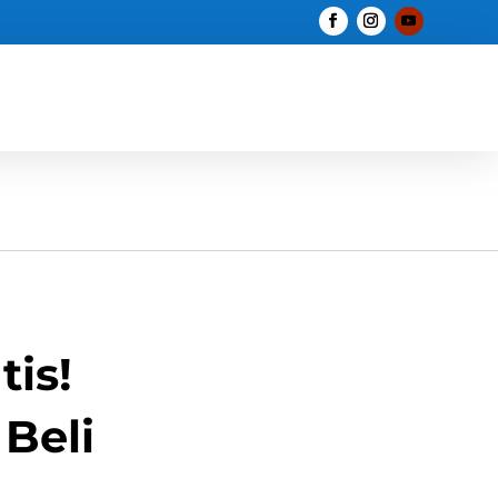
is!
Beli