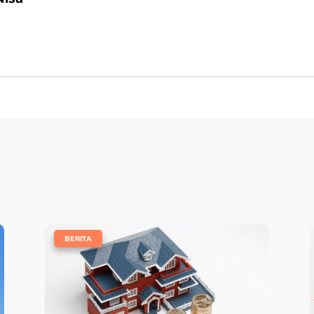
e
|
BERITA