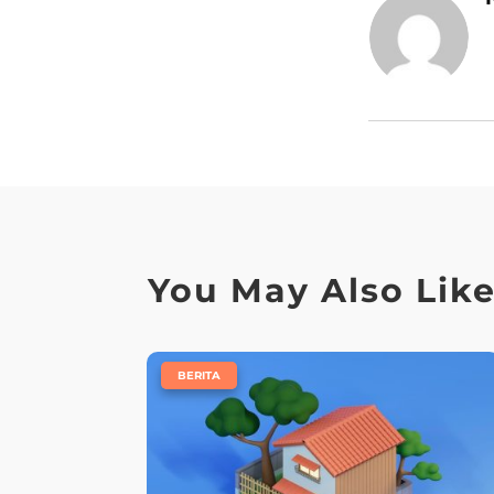
You May Also Lik
|
BERITA