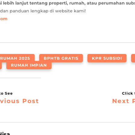
i lebih lanjut tentang properti, rumah, atau perumahan subs
 dan panduan lengkap di website kami!
.com
 RUMAH 2025
BPHTB GRATIS
KPR SUBSIDI
RUMAH IMPIAN
vious Post
Next 
Nisa