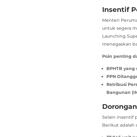
Insentif 
Menteri Perum
untuk segera m
Launching Super
menegaskan bah
Poin penting da
BPHTB yang s
PPN Ditanggu
Retribusi Pe
Bangunan (IM
Dorongan
Selain insentif
Berikut adalah 