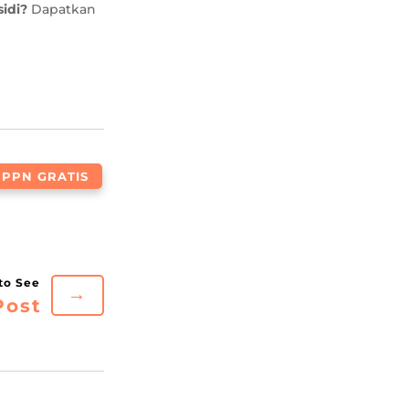
idi?
Dapatkan
PPN GRATIS
→
Post