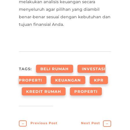
melakukan analisis keuangan secara
menyeluruh agar pilihan yang diambil
benar-benar sesuai dengan kebutuhan dan
tujuan finansial Anda.
TAGS:
BELI RUMAH
INVESTASI
PROPERTI
KEUANGAN
KPR
KREDIT RUMAH
PROPERTI
←
Previous Post
Next Post
→