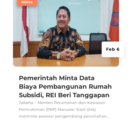
|
BERITA
Feb 6
Pemerintah Minta Data
Biaya Pembangunan Rumah
Subsidi, REI Beri Tanggapan
Jakarta – Menteri Perumahan dan Kawasan
Permukiman (PKP) Maruarar Sirait (Ara)
meminta asosiasi pengembang perumahan...