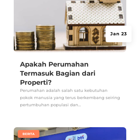
Jan 23
Apakah Perumahan
Termasuk Bagian dari
Properti?
Perumahan adalah salah satu kebutuhan
pokok manusia yang terus berkembang seiring
pertumbuhan populasi dan...
|
BERITA