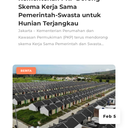
Skema Kerja Sama
Pemerintah-Swasta untuk
Hunian Terjangkau
Jakarta – Kementerian Perumahan dan
Kawasan Permukiman (PKP) terus mendorong
skema Kerja Sama Pemerintah dan Swasta...
|
BERITA
Feb 5