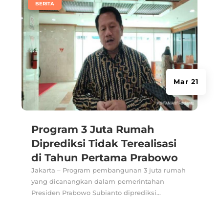
|
BERITA
Mar 21
Program 3 Juta Rumah
Diprediksi Tidak Terealisasi
di Tahun Pertama Prabowo
Jakarta – Program pembangunan 3 juta rumah
yang dicanangkan dalam pemerintahan
Presiden Prabowo Subianto diprediksi...