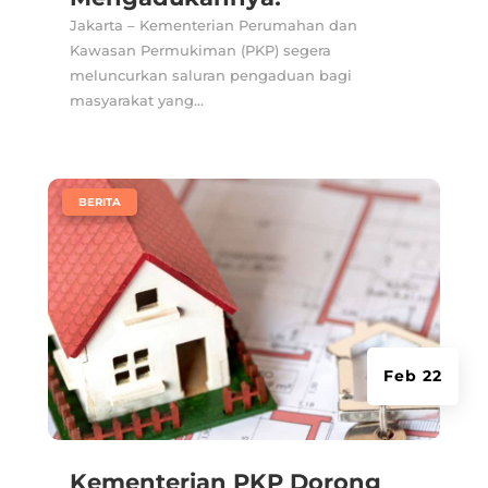
Jakarta – Kementerian Perumahan dan
Kawasan Permukiman (PKP) segera
meluncurkan saluran pengaduan bagi
masyarakat yang...
|
BERITA
Feb 22
Kementerian PKP Dorong