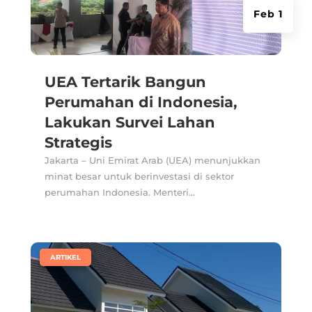
Feb 1
UEA Tertarik Bangun
Perumahan di Indonesia,
Lakukan Survei Lahan
Strategis
Jakarta – Uni Emirat Arab (UEA) menunjukkan
minat besar untuk berinvestasi di sektor
perumahan Indonesia. Menteri...
|
ARTIKEL