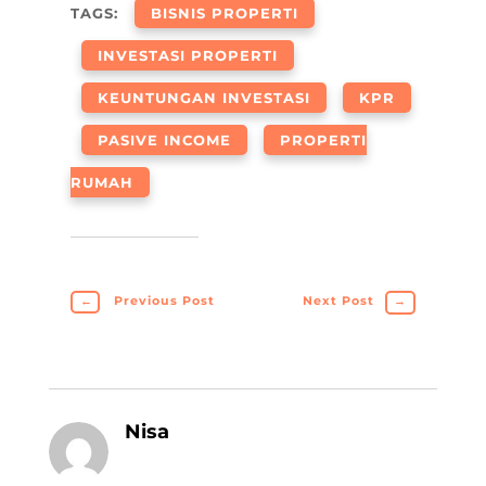
TAGS:
BISNIS PROPERTI
INVESTASI PROPERTI
KEUNTUNGAN INVESTASI
KPR
PASIVE INCOME
PROPERTI
RUMAH
←
Previous Post
Next Post
→
Nisa