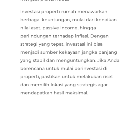
Investasi properti rumah menawarkan
berbagai keuntungan, mulai dari kenaikan
nilai aset, passive income, hingga
perlindungan terhadap inflasi. Dengan
strategi yang tepat, investasi ini bisa
menjadi sumber kekayaan jangka panjang
yang stabil dan menguntungkan. Jika Anda
berencana untuk mulai berinvestasi di
properti, pastikan untuk melakukan riset
dan memilih lokasi yang strategis agar
mendapatkan hasil maksimal.