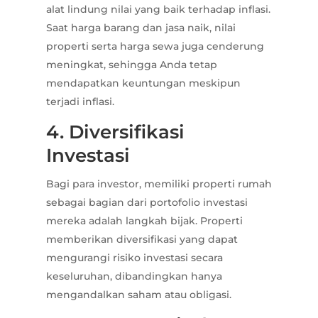
alat lindung nilai yang baik terhadap inflasi.
Saat harga barang dan jasa naik, nilai
properti serta harga sewa juga cenderung
meningkat, sehingga Anda tetap
mendapatkan keuntungan meskipun
terjadi inflasi.
4. Diversifikasi
Investasi
Bagi para investor, memiliki properti rumah
sebagai bagian dari portofolio investasi
mereka adalah langkah bijak. Properti
memberikan diversifikasi yang dapat
mengurangi risiko investasi secara
keseluruhan, dibandingkan hanya
mengandalkan saham atau obligasi.