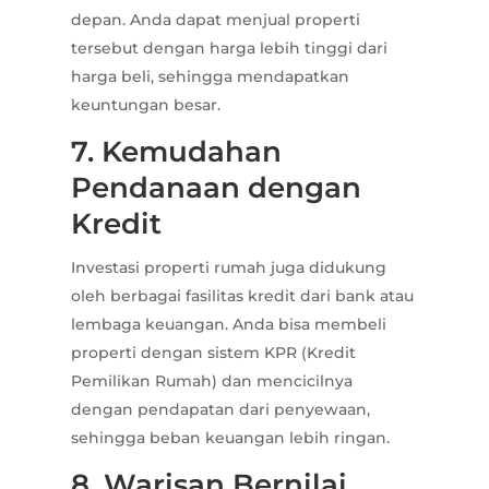
depan. Anda dapat menjual properti
tersebut dengan harga lebih tinggi dari
harga beli, sehingga mendapatkan
keuntungan besar.
7. Kemudahan
Pendanaan dengan
Kredit
Investasi properti rumah juga didukung
oleh berbagai fasilitas kredit dari bank atau
lembaga keuangan. Anda bisa membeli
properti dengan sistem KPR (Kredit
Pemilikan Rumah) dan mencicilnya
dengan pendapatan dari penyewaan,
sehingga beban keuangan lebih ringan.
8. Warisan Bernilai