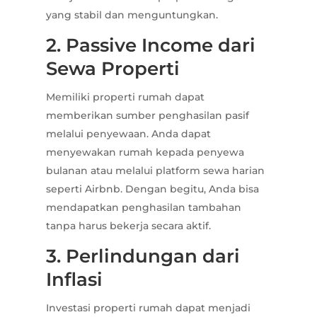
yang stabil dan menguntungkan.
2. Passive Income dari
Sewa Properti
Memiliki properti rumah dapat
memberikan sumber penghasilan pasif
melalui penyewaan. Anda dapat
menyewakan rumah kepada penyewa
bulanan atau melalui platform sewa harian
seperti Airbnb. Dengan begitu, Anda bisa
mendapatkan penghasilan tambahan
tanpa harus bekerja secara aktif.
3. Perlindungan dari
Inflasi
Investasi properti rumah dapat menjadi