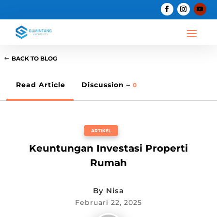
BACK TO BLOG
Read Article
Discussion –
0
ARTIKEL
Keuntungan Investasi Properti
Rumah
By
Nisa
Februari 22, 2025