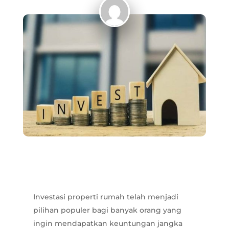
Investasi properti rumah telah menjadi
pilihan populer bagi banyak orang yang
ingin mendapatkan keuntungan jangka